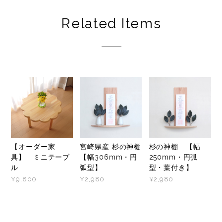
Related Items
【オーダー家
宮崎県産 杉の神棚
杉の神棚 【幅
具】 ミニテーブ
【幅306mm・円
250mm・円弧
ル
弧型】
型・葉付き】
¥9,800
¥2,980
¥2,980