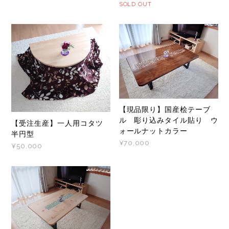
SOLD OUT
【現品限り】国産桧テーブ
ル 彫り込みタイル貼り ウ
【受注生産】一人用コタツ
ォールナットカラー
半円型
¥70,000
¥50,000