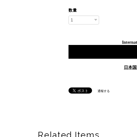
数量
Internat
日本国
通報する
Related Items