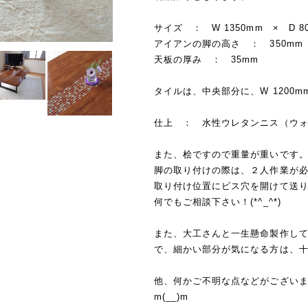
サイズ ： W 1350mm × D 80
アイアンの脚の高さ ： 350mm
天板の厚み ： 35mm
タイルは、中央部分に、W 1200m
仕上 ： 水性ウレタンニス（ウ
また、桧ですので重量が重いです
脚の取り付けの際は、２人作業が
取り付け位置にビス穴を開けて送
何でもご相談下さい！(*^_^*)
また、大工さんと一生懸命製作し
で、細かい部分が気になる方は、十分
他、何かご不明な点などがござい
m(__)m