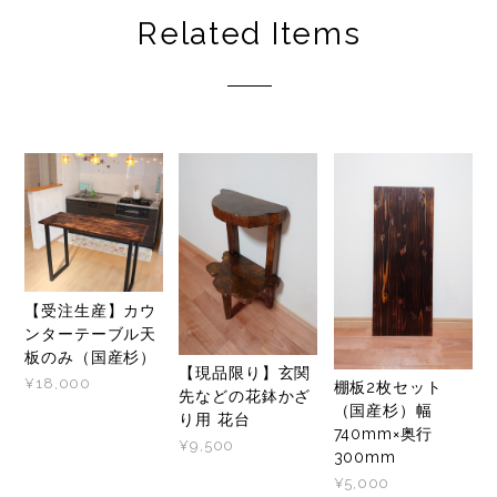
【受注生産】カウ
ンターテーブル天
板のみ（国産杉）
【現品限り】玄関
¥18,000
棚板2枚セット
先などの花鉢かざ
（国産杉）幅
り用 花台
740mm×奥行
¥9,500
300mm
¥5,000