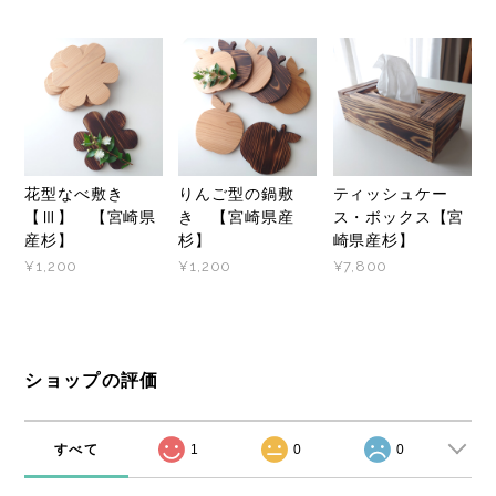
花型なべ敷き
りんご型の鍋敷
ティッシュケー
【Ⅲ】 【宮崎県
き 【宮崎県産
ス・ボックス【宮
産杉】
杉】
崎県産杉】
¥1,200
¥1,200
¥7,800
ショップの評価
すべて
1
0
0