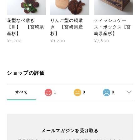
花型なべ敷き
りんご型の鍋敷
ティッシュケー
【Ⅲ】 【宮崎県
き 【宮崎県産
ス・ボックス【宮
産杉】
杉】
崎県産杉】
¥1,200
¥1,200
¥7,800
ショップの評価
すべて
1
0
0
メールマガジンを受け取る