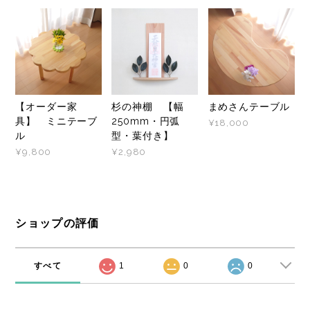
【オーダー家
杉の神棚 【幅
まめさんテーブル
具】 ミニテーブ
250mm・円弧
¥18,000
ル
型・葉付き】
¥9,800
¥2,980
ショップの評価
すべて
1
0
0