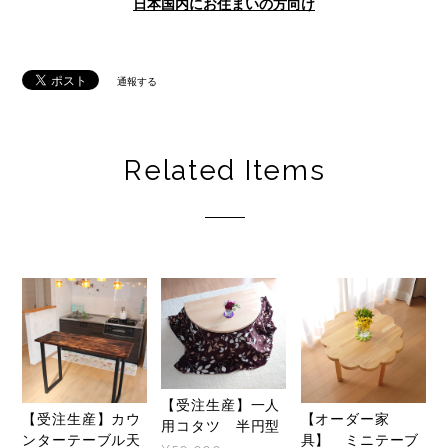
日本国内にお住まいの方向け
通報する
Related Items
【受注生産】一人
【受注生産】カウ
【オーダー家
用コタツ 半円型
ンターテーブル天
具】 ミニテーブ